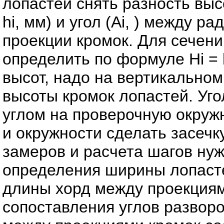
лопастей снять разность вы
hi, мм) и угол (Ai, ) между 
проекции кромок. Для сечен
определить по формуле Нi = h
высот, надо на вертикально
высоты кромок лопастей. Уг
углом на проверочную окружно
и окружности сделать засечку
замеров и расчета шагов нуж
определения ширины лопасте
длины хорд между проекциям
сопоставления углов развор