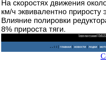
На скоростях движения около
км/ч эквивалентно приросту 
Влияние полировки редуктор
8% прироста тяги.
[
предыдущая
] [
МОТ
. . : : |
|
|
|
ГЛАВНАЯ
НОВОСТИ
ЛОДКИ
МОТ
C