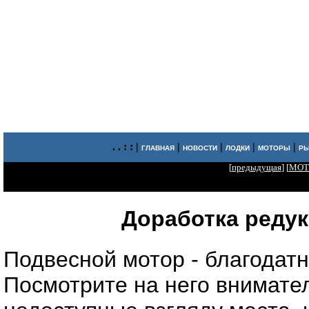
. . : : |
|
|
|
|
ГЛАВНАЯ
НОВОСТИ
ЛОДКИ
МОТОРЫ
РЫ
[
предыдущая
] [
МОТ
Доработка редук
Подвесной мотор - благодатн
Посмотрите на него внимате