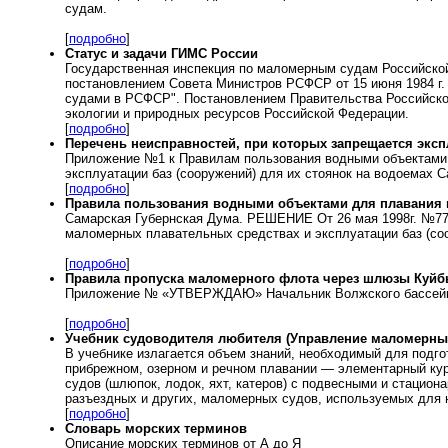
судам.
[
подробно
]
Статус и задачи ГИМС России
Государственная инспекция по маломерным судам Российско
постановлением Совета Министров РСФСР от 15 июня 1984 г
судами в РСФСР". Постановлением Правительства Российско
экологии и природных ресурсов Российской Федерации.
[
подробно
]
Перечень неисправностей, при которых запрещается экс
Приложение №1 к Правилам пользования водными объектами 
эксплуатации баз (сооружений) для их стоянок на водоемах 
[
подробно
]
Правила пользования водными объектами для плавания 
Самарская Губернская Дума. РЕШЕНИЕ От 26 мая 1998г. №77
маломерных плавательных средствах и эксплуатации баз (со
[
подробно
]
Правила пропуска маломерного флота через шлюзы Куйб
Приложение № «УТВЕРЖДАЮ» Начальник Волжского бассейново
[
подробно
]
Учебник судоводителя любителя (Управление маломерны
В учебнике излагается объем знаний, необходимый для под
прибрежном, озерном и речном плавании — элементарный ку
судов (шлюпок, лодок, яхт, катеров) с подвесными и стаци
разъездных и других, маломерных судов, используемых для н
[
подробно
]
Словарь морских терминов
Описание морских терминов от А до Я