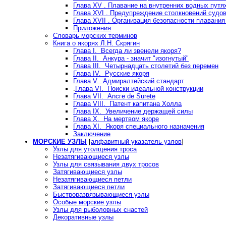
Глава XV . Плавание на внутренних водных путя
Глава XVI . Предупреждение столкновений судов
Глава XVII . Организация безопасности плавани
Приложения
Словарь морских терминов
Книга о якорях Л.Н. Скрягин
Глава I. Всегда ли звенели якоря?
Глава II. Анкура - значит "изогнутый"
Глава III. Четырнадцать столетий без перемен
Глава IV. Русские якоря
Глава V. Адмиралтейский стандарт
.
Глава VI. Поиски идеальной конструкции
Глава VII. Аnсге de Surete
Глава VIII. Патент капитана Холла
Глава IX. Увеличение держащей силы
Глава Х. На мертвом якоре
Глава XI. Якоря специального назначения
Заключение
МОРСКИЕ УЗЛЫ
[
алфавитный указатель узлов
]
Узлы для утолщения троса
Незатягивающиеся узлы
Узлы для связывания двух тросов
Затягивающиеся узлы
Незатягивающиеся петли
Затягивающиеся петли
Быстроразвязывающиеся узлы
Особые морские узлы
Узлы для рыболовных снастей
Декоративные узлы