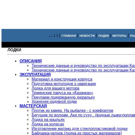
. . : : |
|
|
|
|
ГЛАВНАЯ
НОВОСТИ
ЛОДКИ
МОТОРЫ
РЫ
ЛОДКИ
ОПИСАНИЯ
Технические данные и руководство по эксплуатации Ка
Технические данные и руководство по эксплуатации Ка
ЭКСПЛУАТАЦИЯ
Материал и конструкция корпуса
Подготовка мотолодок к навигации
Лодка для вашего мотора
Тюменские паруса на «Казанках»
Покупаем подержанную дюральку
Хранение надувной лодки
МАСТЕРСКАЯ
Плотик из камер. На рыбалке - с комфортом
Бегущие по волнам. Аки по суху.. (водные лыжи-поплав
Лодка на крыльях
Лодка на колесах
Изготовление матриц для стеклопластиковой лодки
Байдарка-челнок (лодка из простых материалов)