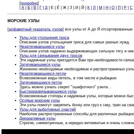
[
подробно
]
|
А
|
Б
|
В
|
Г
|
Д
| Е | Ё | Ж | З | И | Й |
К
|
Л
|
М
|
Н
|
О
|
П
|
Р
|
С
МОРСКИЕ УЗЛЫ
[
алфавитный указатель узлов
] все узлы от А до Я отсортированные
Узлы для утолщения троса
Описание узлов утольщения троса для самых разных нужд.
Незатягивающиеся узлы
Описание узлов надежно выдерживающих сильную тягу и ник
Узлы для связывания двух тросов
Эти надежные узлы пригодятся Вам
при необходимости связат
Затягивающиеся узлы
Жизненно необходимые необходимые и распространеныз узлы
Незатягивающиеся петли
Всевозможные виды петель, в том числе и рыбацких
Затягивающиеся петли
Здесь можно узнать секрет "эшафотного" узела...
Быстроразвязывающиеся узлы
Всевозможные стопоры и надежные узлы, которые можно быст
Особые морские узлы
Эти узлы помогут закрепить бочку или груз к гаку, трап на сва
Узлы для рыболовных снастей
Наиболее распространенные способы для различных рыбацких
Декоративные узлы
Строгие, симметричные, а нередко витиеватые и очень сложн