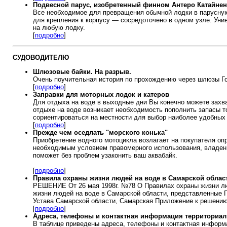
Подвесной парус, изобретенный финном Антеро Катайне
Все необходимое для превращения обычной лодки в парусную 
для крепления к корпусу — сосредоточено в одном узле. Уни
на любую лодку.
[
подробно
]
СУДОВОДИТЕЛЮ
Шлюзовые байки.
На разрыв.
Очень поучительная история по прохождению через
шлюзы Го
[
подробно
]
Заправки для моторных лодок и катеров
Для отдыха на воде в выходные дни Вы конечно можете захва
отдыхе на воде возникает необходимость пополнить запасы 
сориентироваться на местности для выбор наиболее удобных 
[
подробно
]
Прежде чем оседлать "морского конька"
Приобретение водного мотоцикла возлагает на покупателя о
необходимым условием правомерного использования, владен
поможет без проблем узаконить ваш аквабайк.
[
подробно
]
Правила охраны жизни людей на воде в Самарской облас
РЕШЕНИЕ От 26 мая 1998г. №78 О Правилах охраны жизни лю
жизни людей на воде в Самарской области, представленные Г
Устава Самарской области, Самарская Приложение к решению
[
подробно
]
Адреса, телефоны и контактная информация территориа
В таблице приведены адреса, телефоны и контактная инфор