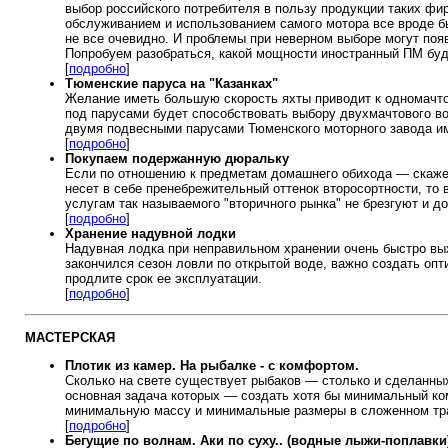
выбор российского потребителя в пользу продукции таких
обслуживанием и использованием самого мотора все вроде б
не все очевидно. И проблемы при неверном выборе могут поя
Попробуем разобраться, какой мощности иностранный ПМ буде
[
подробно
]
Тюменские паруса на "Казанках"
Желание иметь большую скорость яхты приводит к одномачто
под парусами будет способствовать выбору двухмачтового в
двумя подвесными парусами Тюменского моторного завода им
[
подробно
]
Покупаем подержанную дюральку
Если по отношению к предметам домашнего обихода — скаже
несет в себе пренебрежительный оттенок второсортности, то 
услугам так называемого "вторичного рынка" не брезгуют и 
[
подробно
]
Хранение надувной лодки
Надувная лодка при неправильном хранении очень быстро вых
закончился сезон ловли по открытой воде, важно создать о
продлите срок ее эксплуатации.
[
подробно
]
МАСТЕРСКАЯ
Плотик из камер. На рыбалке - с комфортом.
Сколько на свете существует рыбаков — столько и сделанны
основная задача которых — создать хотя бы минимальный ком
минимальную массу и минимальные размеры в сложенном тр
[
подробно
]
Бегущие по волнам. Аки по суху.. (водные лыжи-поплавки