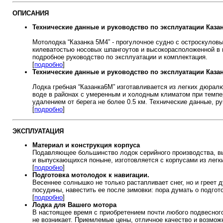
ОПИСАНИЯ
Технические данные и руководство по эксплуатации Каза
Мотолодка “Казанка 5М4” - прогулочное судно с остроскуло
килеватостью носовых шпангоутов и высокорасположенной в н
подробное руководство по эксплуатации и комплектация.
[
подробно
]
Технические данные и руководство по эксплуатации Каза
Лодка гребная “Казанка6М” изготавливается из легких дюрал
воде в районах с умеренным и холодным климатом при темпера
удалением от берега не более 0.5 км.
Технические данные, ру
[
подробно
]
ЭКСПЛУАТАЦИЯ
Материал и конструкция корпуса
Подавляющее большинство лодок серийного производства, в
и выпускающихся поныне, изготовляется с корпусами из легк
[
подробно
]
Подготовка мотолодок к навигации.
Весеннее солнышко не только растапливает снег, но и греет 
посудины, навестить ее после зимовки: пора думать о подгото
[
подробно
]
Лодка для Вашего мотора
В настоящее время с приобретением почти любого подвесного
не возникает. Приемлемые цены, отличное качество и возмо