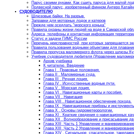
Парус своими руками. Как сшить паруса для малой лод
Подвесной парус, изобретенный финном Антеро Катай
СУДОВОДИТЕЛЮ
Шлюзовые байки. На разрыв.
Заправки для моторных лодок и катеров
Прежде чем оседлать "морского конька"
Правила охраны жизни людей на воде в Самарской обл
Адреса, телефоны и контактная информация территор
Статус и задачи ГИМС России
Перечень неисправностей, при которых запрещается э
Правила пользования водными объектами для плавани
Правила пропуска маломерного флота через шлюзы Ку
Учебник судоводителя любителя (Управление маломер
Архив учебника
К читателю. Введение
Глава I . Правовые положения.
Глава II . Маломерные суда.
Глава III . Речная лоция.
Глава IV . Искусственные водные пути.
Глава V . Морская лоция.
Глава VI . Навигационные карты и пособия.
Глава VII . Навигация
Глава VIII . Навигационное обеспечение похода.
Глава IX . Навигационные приборы и инструмент
Глава X . Основы гидрометеорологии.
Глава XI . Краткие сведения о навигационных ка
Глава XII . Волнообразование и присасывание д
Глава XIII .Часть 1 Управление и маневрировани
Глава XIII .Часть 2 Управление и маневрировани
Глава
XIV . Сигнальное, спасательное, такелажн