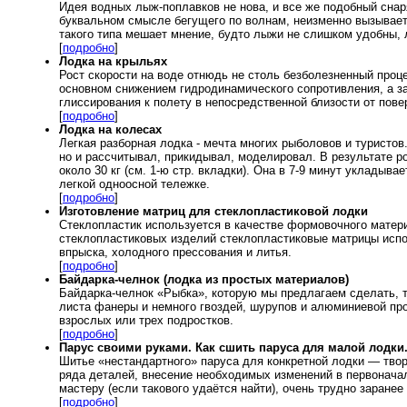
Идея водных лыж-поплавков не нова, и все же подобный снар
буквальном смысле бегущего по волнам, неизменно вызывае
такого типа мешает мнение, будто лыжи не слишком удобны,
[
подробно
]
Лодка на крыльях
Рост скорости на воде отнюдь не столь безболезненный проце
основном снижением гидродинамического сопротивления, а за
глиссирования к полету в непосредственной близости от пов
[
подробно
]
Лодка на колесах
Легкая разборная лодка - мечта многих рыболовов и туристов.
но и рассчитывал, прикидывал, моделировал. В результате р
около 30 кг (см. 1-ю стр. вкладки). Она в 7-9 минут укладыв
легкой одноосной тележке.
[
подробно
]
Изготовление матриц для стеклопластиковой лодки
Стеклопластик используется в качестве формовочного матери
стеклопластиковых изделий стеклопластиковые матрицы испо
впрыска, холодного прессования и литья.
[
подробно
]
Байдарка-челнок (лодка из простых материалов)
Байдарка-челнок «Рыбка», которую мы предлагаем сделать, т
листа фанеры и немного гвоздей, шурупов и алюминиевой пр
взрослых или трех подростков.
[
подробно
]
Парус своими руками. Как сшить паруса для малой лодки
Шитье «нестандартного» паруса для конкретной лодки — твор
ряда деталей, внесение необходимых изменений в первонача
мастеру (если такового удаётся найти), очень трудно заране
[
подробно
]